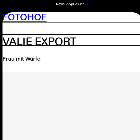
News
Shop
Besuch
EN
FOTOHOF
VALIE EXPORT
Frau mit Würfel