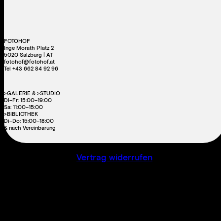
FOTOHOF
Inge Morath Platz 2
5020 Salzburg | AT
fotohof@fotohof.at
Tel +43 662 84 92 96
>GALERIE & >STUDIO
Di–Fr: 15:00–19:00
Sa: 11:00–15:00
>BIBLIOTHEK
Di–Do: 15:00–18:00
& nach Vereinbarung
Vertrag widerrufen