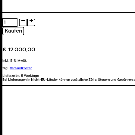
Kleider
aus
Kaufen
Licht
Menge
€
12.000,00
inkl. 13 % MwSt.
zzgl.
Versandkosten
Lieferzeit:
≤ 5 Werktage
Bei Lieferungen in Nicht-EU-Länder können zusätzliche Zölle, Steuern und Gebühren a