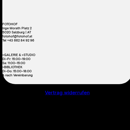
FOTOHOF
Inge Morath Platz 2
5020 Salzburg | AT
fotohof@fotohof.at
Tel +43 662 84 92 96
>GALERIE & >STUDIO
Di–Fr: 15:00–19:00
Sa: 11:00–15:00
>BIBLIOTHEK
Di–Do: 15:00–18:00
& nach Vereinbarung
Vertrag widerrufen