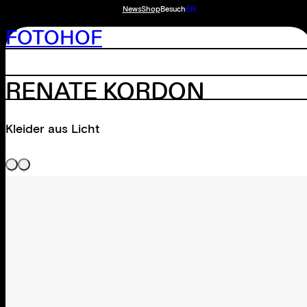
News
Shop
Besuch
EN
FOTOHOF
RENATE KORDON
Kleider aus Licht