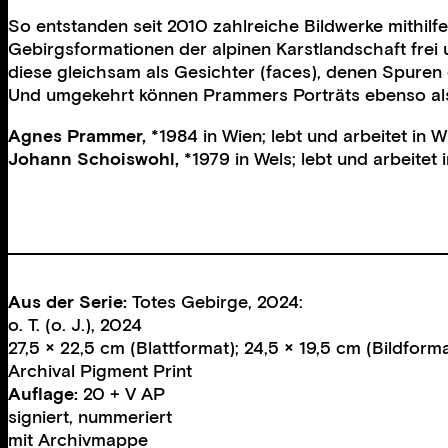
So entstanden seit 2010 zahlreiche Bildwerke mithil
Gebirgsformationen der alpinen Karstlandschaft frei
diese gleichsam als Gesichter (faces), denen Spuren
Und umgekehrt können Prammers Porträts ebenso als 
Agnes Prammer,
*1984 in Wien; lebt und arbeitet in W
Johann Schoiswohl,
*1979 in Wels; lebt und arbeitet 
Aus der Serie:
Totes Gebirge, 2024:
o. T. (o. J.), 2024
27,5
×
22,5 cm (Blattformat); 24,5
×
19,5 cm (Bildforma
Archival Pigment Print
Auflage:
20 + V AP
signiert, nummeriert
mit Archivmappe