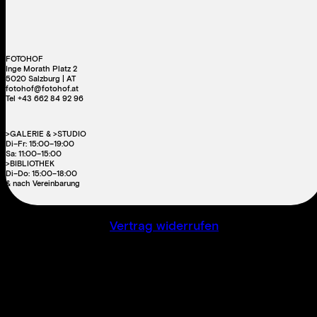
FOTOHOF
Inge Morath Platz 2
5020 Salzburg | AT
fotohof@fotohof.at
Tel +43 662 84 92 96
>GALERIE & >STUDIO
Di–Fr: 15:00–19:00
Sa: 11:00–15:00
>BIBLIOTHEK
Di–Do: 15:00–18:00
& nach Vereinbarung
Vertrag widerrufen