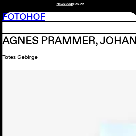
News
Shop
Besuch
FOTOHOF
AGNES PRAMMER
,
JOHAN
Totes Gebirge