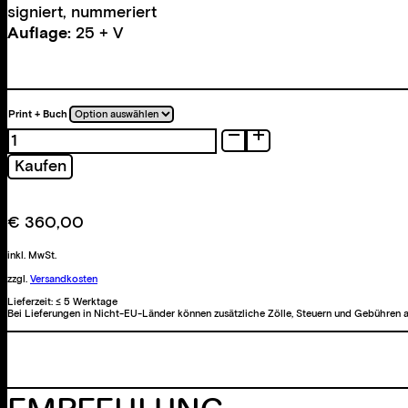
signiert, nummeriert
Auflage:
25 + V
Print + Buch
Wait
until
Kaufen
the
night
is
€
360,00
silent
Menge
inkl. MwSt.
zzgl.
Versandkosten
Lieferzeit:
≤ 5 Werktage
Bei Lieferungen in Nicht-EU-Länder können zusätzliche Zölle, Steuern und Gebühren a