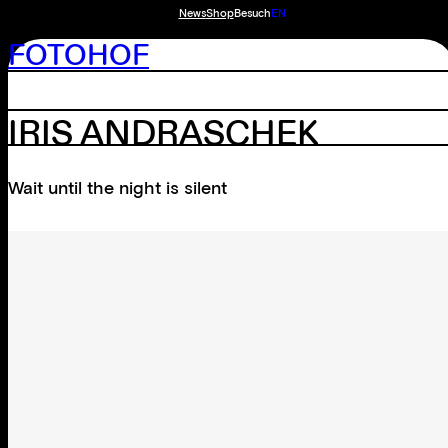
News
Shop
Besuch
EN
FOTOHOF
IRIS ANDRASCHEK
Wait until the night is silent