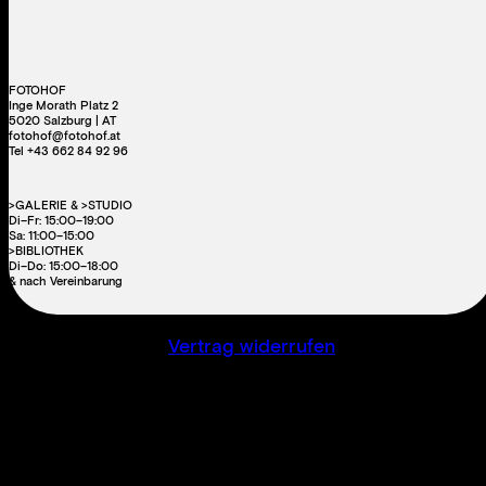
FOTOHOF
Inge Morath Platz 2
5020 Salzburg | AT
fotohof@fotohof.at
Tel +43 662 84 92 96
>GALERIE & >STUDIO
Di–Fr: 15:00–19:00
Sa: 11:00–15:00
>BIBLIOTHEK
Di–Do: 15:00–18:00
& nach Vereinbarung
Vertrag widerrufen