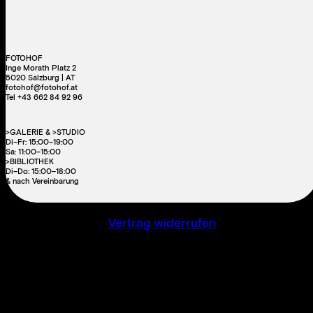
FOTOHOF
Inge Morath Platz 2
5020 Salzburg | AT
fotohof@fotohof.at
Tel +43 662 84 92 96
>GALERIE & >STUDIO
Di–Fr: 15:00–19:00
Sa: 11:00–15:00
>BIBLIOTHEK
Di–Do: 15:00–18:00
& nach Vereinbarung
Vertrag widerrufen