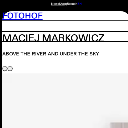
News
Shop
Besuch
EN
FOTOHOF
MACIEJ MARKOWICZ
ABOVE THE RIVER AND UNDER THE SKY