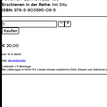
Erschienen in der Reihe:
Inn Situ
ISBN:
978-3-903595-09-5
ABOVE
THE
Kaufen
RIVER
AND
UNDER
€
20,00
THE
SKY
inkl. 10 % MwSt.
Menge
zzgl.
Versandkosten
Lieferzeit:
≤ 5 Werktage
Bei Lieferungen in Nicht-EU-Länder können zusätzliche Zölle, Steuern und Gebühren a