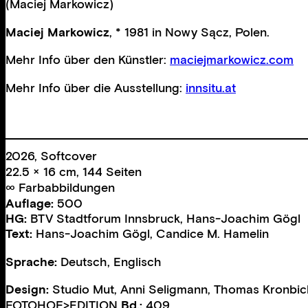
(Maciej Markowicz)
Maciej Markowicz
, * 1981 in Nowy Sącz, Polen.
Mehr Info über den Künstler:
maciejmarkowicz.com
Mehr Info über die Ausstellung:
innsitu.at
2026, Softcover
22.5 × 16 cm, 144 Seiten
∞ Farbabbildungen
Auflage:
500
HG:
BTV Stadtforum Innsbruck
,
Hans-Joachim Gögl
Text:
Hans-Joachim Gögl
,
Candice M. Hamelin
Sprache:
Deutsch, Englisch
Design:
Studio Mut
,
Anni Seligmann
,
Thomas Kronbic
FOTOHOF>EDITION
Bd.:
409