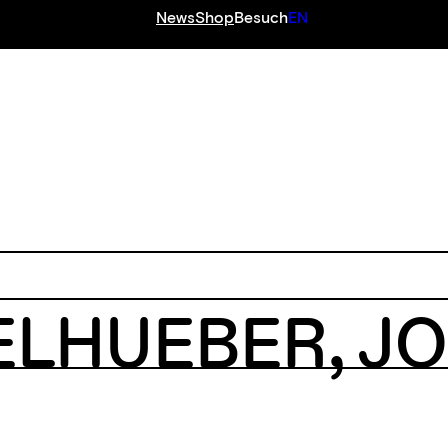
News
Shop
Besuch
EN
TELHUEBER
,
JO