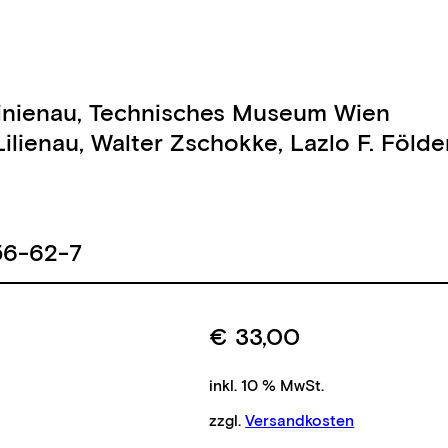
inienau
,
Technisches Museum Wien
ilienau
,
Walter Zschokke
,
Lazlo F. Földe
56-62-7
€
33,00
inkl. 10 % MwSt.
zzgl.
Versandkosten