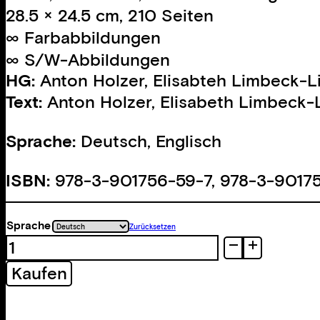
28.5 × 24.5 cm, 210 Seiten
∞ Farbabbildungen
∞ S/W-Abbildungen
HG:
Anton Holzer
,
Elisabteh Limbeck-L
Text:
Anton Holzer
,
Elisabeth Limbeck-L
Sprache:
Deutsch, Englisch
ISBN:
978-3-901756-59-7, 978-3-9017
Sprache
Zurücksetzen
blau.
Die
Kaufen
Erfindung
der