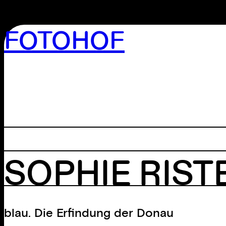
FOTOHOF
>GALERIE
>EDITION
>BIBLIOTHEK
>ARCHIV
>WORKSHOP
SOPHIE RIS
blau. Die Erfindung der Donau