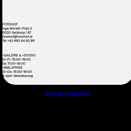
FOTOHOF
Inge Morath Platz 2
5020 Salzburg | AT
fotohof@fotohof.at
Tel +43 662 84 92 96
>GALERIE & >STUDIO
Di–Fr: 15:00–19:00
Sa: 11:00–15:00
>BIBLIOTHEK
Di–Do: 15:00–18:00
& nach Vereinbarung
Vertrag widerrufen