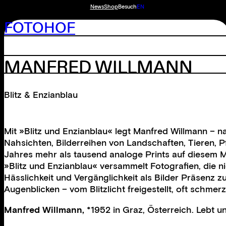
News
Shop
Besuch
EN
FOTOHOF
MANFRED WILLMANN
Blitz & Enzianblau
Mit »Blitz und Enzianblau« legt Manfred Willmann – 
Nahsichten, Bilderreihen von Landschaften, Tieren,
Jahres mehr als tausend analoge Prints auf diesem M
»Blitz und Enzianblau« versammelt Fotografien, die n
Hässlichkeit und Vergänglichkeit als Bilder Präsenz z
Augenblicken – vom Blitzlicht freigestellt, oft schmerzh
Manfred Willmann,
*1952 in Graz, Österreich. Lebt u