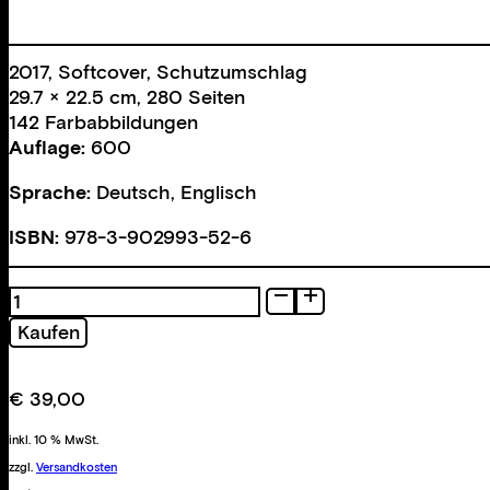
2017, Softcover, Schutzumschlag
29.7 × 22.5 cm, 280 Seiten
142 Farbabbildungen
Auflage:
600
Sprache:
Deutsch, Englisch
ISBN:
978-3-902993-52-6
Blitz
&
Kaufen
Enzianblau
Menge
€
39,00
inkl. 10 % MwSt.
zzgl.
Versandkosten