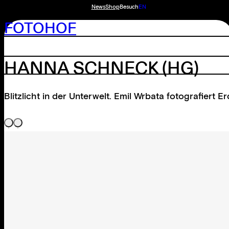
News
Shop
Besuch
EN
FOTOHOF
HANNA SCHNECK
(HG)
Blitzlicht in der Unterwelt. Emil Wrbata fotografiert 