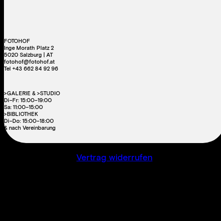
FOTOHOF
Inge Morath Platz 2
5020 Salzburg | AT
fotohof@fotohof.at
Tel +43 662 84 92 96
>GALERIE & >STUDIO
Di–Fr: 15:00–19:00
Sa: 11:00–15:00
>BIBLIOTHEK
Di–Do: 15:00–18:00
& nach Vereinbarung
Vertrag widerrufen