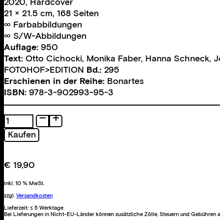
2020, Hardcover
21 × 21.5 cm, 168 Seiten
∞ Farbabbildungen
∞ S/W-Abbildungen
Auflage:
950
Text:
Otto Cichocki
,
Monika Faber
,
Hanna Schneck
,
J
FOTOHOF>EDITION
Bd.:
295
Erschienen in der Reihe:
Bonartes
ISBN:
978-3-902993-95-3
Blitzlicht
in
Kaufen
der
Unterwelt.
Emil
€
19,90
Wrbata
fotografiert
inkl. 10 % MwSt.
Erdställe
zzgl.
Versandkosten
und
Lieferzeit:
≤ 5 Werktage
Bei Lieferungen in Nicht-EU-Länder können zusätzliche Zölle, Steuern und Gebühren a
Tatorte,