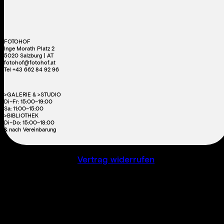
FOTOHOF
Inge Morath Platz 2
5020 Salzburg | AT
fotohof@fotohof.at
Tel +43 662 84 92 96
>GALERIE & >STUDIO
Di–Fr: 15:00–19:00
Sa: 11:00–15:00
>BIBLIOTHEK
Di–Do: 15:00–18:00
& nach Vereinbarung
Vertrag widerrufen