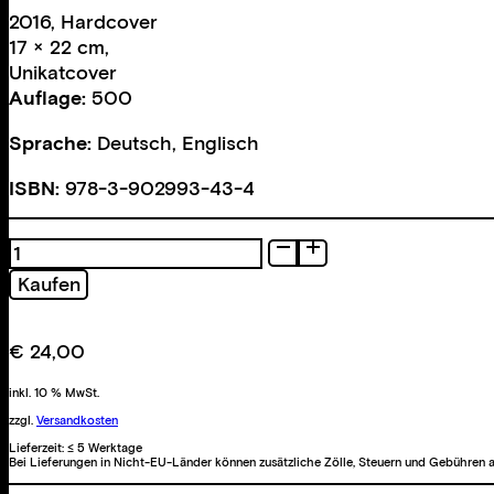
2016, Hardcover
17 × 22 cm,
Unikatcover
Auflage:
500
Sprache:
Deutsch, Englisch
ISBN:
978-3-902993-43-4
Der
Coup
Kaufen
der
tadellosen
Männer
€
24,00
Menge
inkl. 10 % MwSt.
zzgl.
Versandkosten
Lieferzeit:
≤ 5 Werktage
Bei Lieferungen in Nicht-EU-Länder können zusätzliche Zölle, Steuern und Gebühren a