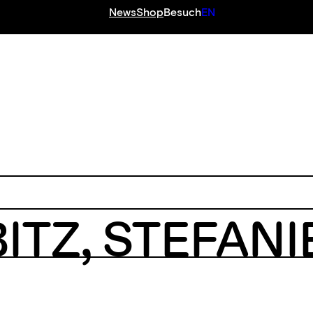
News
Shop
Besuch
EN
ITZ
,
STEFANI