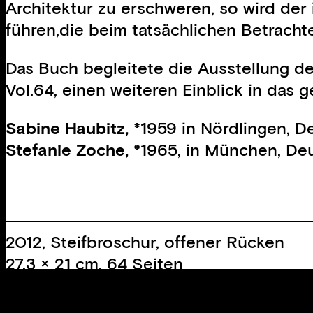
Architektur zu erschweren, so wird der 
führen,die beim tatsächlichen Betrach
Das Buch begleitete die Ausstellung d
Vol.64, einen weiteren Einblick in das
Sabine Haubitz,
*1959 in Nördlingen, D
Stefanie Zoche,
*1965, in München, Deu
2012, Steifbroschur, offener Rücken
27.3 × 21 cm, 64 Seiten
38 Farbabbildungen
Auflage:
1000