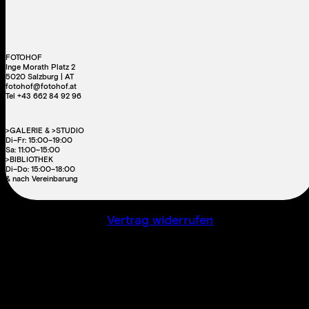
FOTOHOF
Inge Morath Platz 2
5020 Salzburg | AT
fotohof@fotohof.at
Tel +43 662 84 92 96
>GALERIE & >STUDIO
Di–Fr: 15:00–19:00
Sa: 11:00–15:00
>BIBLIOTHEK
Di–Do: 15:00–18:00
& nach Vereinbarung
Vertrag widerrufen