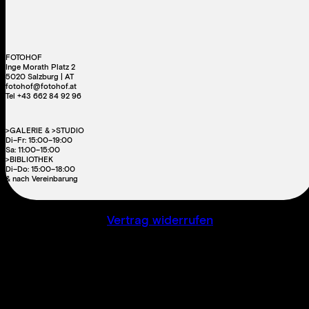
FOTOHOF
Inge Morath Platz 2
5020 Salzburg | AT
fotohof@fotohof.at
Tel +43 662 84 92 96
>GALERIE & >STUDIO
Di–Fr: 15:00–19:00
Sa: 11:00–15:00
>BIBLIOTHEK
Di–Do: 15:00–18:00
& nach Vereinbarung
Vertrag widerrufen