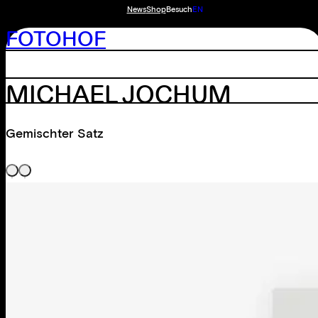
News
Shop
Besuch
EN
FOTOHOF
MICHAEL JOCHUM
Gemischter Satz