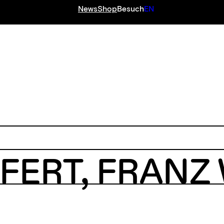
News
Shop
Besuch
EN
FFERT
,
FRANZ