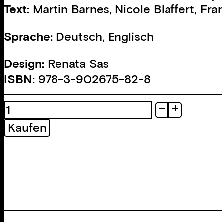
Text:
Martin Barnes
,
Nicole Blaffert
,
Fra
Sprache:
Deutsch, Englisch
Design:
Renata Sas
ISBN:
978-3-902675-82-8
JHQ
Menge
Kaufen