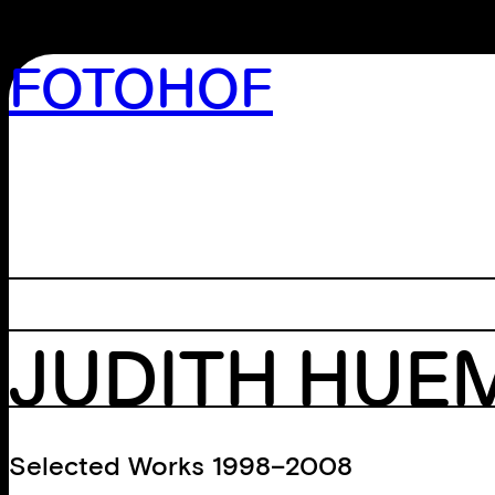
FOTOHOF
>GALERIE
>EDITION
>BIBLIOTHEK
>ARCHIV
>WORKSHOP
JUDITH HUE
Selected Works 1998–2008