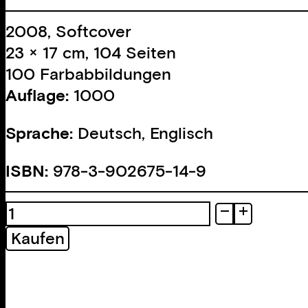
2008, Softcover
23 × 17 cm, 104 Seiten
100 Farbabbildungen
Auflage:
1000
Sprache:
Deutsch, Englisch
ISBN:
978-3-902675-14-9
Selected
Works
Kaufen
1998–
2008
Menge