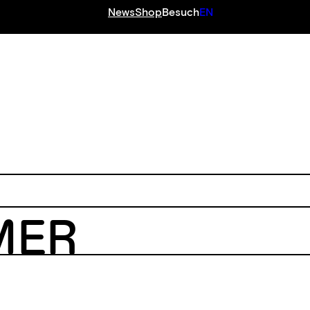
News
Shop
Besuch
EN
MER