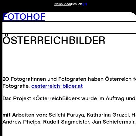
News
Shop
Besuch
EN
FOTOHOF
ÖSTERREICHBILDER
20 Fotografinnen und Fotografen haben Österreich fot
Fotografie.
oesterreich-bilder.at
Das Projekt »ÖsterreichBilder« wurde im Auftrag und
mit Arbeiten von:
Seiichi Furuya
,
Katharina Gruzei
,
H
Andrew Phelps
,
Rudolf Sagmeister
,
Jan Schiefermair