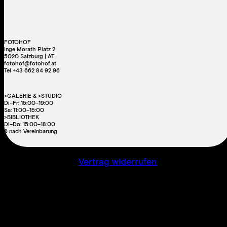
FOTOHOF
Inge Morath Platz 2
5020 Salzburg | AT
fotohof@fotohof.at
Tel +43 662 84 92 96
>GALERIE & >STUDIO
Di–Fr: 15:00–19:00
Sa: 11:00–15:00
>BIBLIOTHEK
Di–Do: 15:00–18:00
& nach Vereinbarung
Vertrag widerrufen