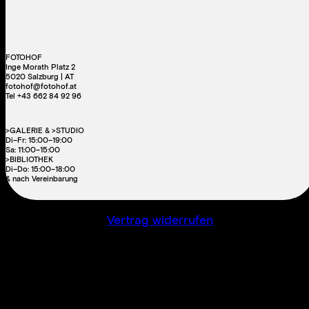
FOTOHOF
Inge Morath Platz 2
5020 Salzburg | AT
fotohof@fotohof.at
Tel +43 662 84 92 96
>GALERIE & >STUDIO
Di–Fr: 15:00–19:00
Sa: 11:00–15:00
>BIBLIOTHEK
Di–Do: 15:00–18:00
& nach Vereinbarung
Vertrag widerrufen