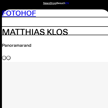
News
Shop
Besuch
EN
FOTOHOF
MATTHIAS KLOS
Panoramarand