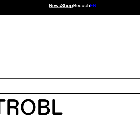
News
Shop
Besuch
EN
TROBL