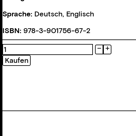
Sprache:
Deutsch, Englisch
ISBN:
978-3-901756-67-2
Photo
Roman
Kaufen
(2)
Menge