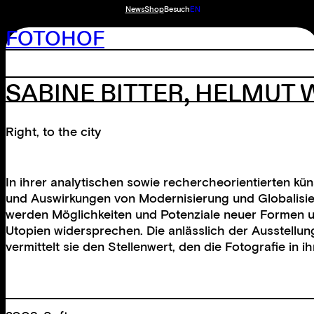
News
Shop
Besuch
EN
FOTOHOF
SABINE BITTER
,
HELMUT 
Right, to the city
In ihrer analytischen sowie rechercheorientierten k
und Auswirkungen von Modernisierung und Globalisier
werden Möglichkeiten und Potenziale neuer Formen un
Utopien widersprechen. Die anlässlich der Ausstellung
vermittelt sie den Stellenwert, den die Fotografie in 