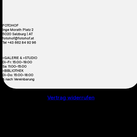
FOTOHOF
Inge Morath Platz 2
5020 Salzburg | AT
fotohof@fotohof.at
Tel +43 662 84 92 96
>GALERIE & >STUDIO
Di–Fr: 15:00–19:00
Sa: 11:00–15:00
>BIBLIOTHEK
Di–Do: 15:00–18:00
& nach Vereinbarung
Vertrag widerrufen