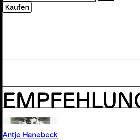
Menge
Kaufen
EMPFEHLUN
Antje Hanebeck