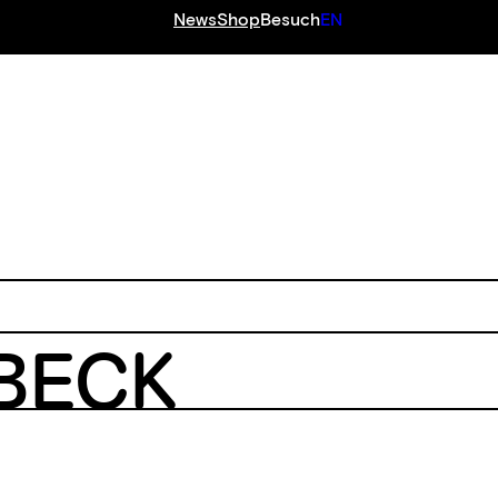
News
Shop
Besuch
EN
BECK