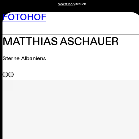
News
Shop
Besuch
FOTOHOF
MATTHIAS ASCHAUER
Sterne Albaniens