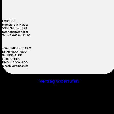
FOTOHOF
Inge Morath Platz 2
5020 Salzburg | AT
fotohof@fotohof.at
Tel +43 662 84 92 96
>GALERIE & >STUDIO
Di–Fr: 15:00–19:00
Sa: 11:00–15:00
>BIBLIOTHEK
Di–Do: 15:00–18:00
& nach Vereinbarung
Vertrag widerrufen