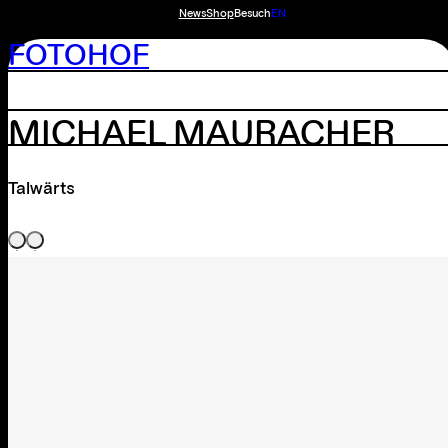
News
Shop
Besuch
EN
FOTOHOF
MICHAEL MAURACHER
Talwärts