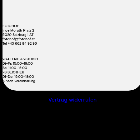
FOTOHOF
Inge Morath Platz 2
5020 Salzburg | AT
fotohof@fotohof.at
Tel +43 662 84 92 96
>GALERIE & >STUDIO
Di–Fr: 15:00–19:00
Sa: 11:00–15:00
>BIBLIOTHEK
Di–Do: 15:00–18:00
& nach Vereinbarung
Vertrag widerrufen