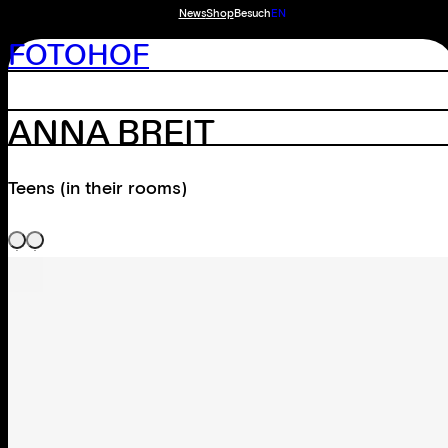
News
Shop
Besuch
EN
FOTOHOF
ANNA BREIT
Teens (in their rooms)