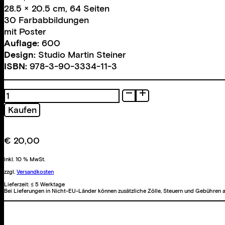
28.5 × 20.5 cm, 64 Seiten
30 Farbabbildungen
mit Poster
Auflage:
600
Design:
Studio Martin Steiner
ISBN:
978-3-90-3334-11-3
Teens
(in
Kaufen
their
rooms)
Menge
€
20,00
inkl. 10 % MwSt.
zzgl.
Versandkosten
Lieferzeit:
≤ 5 Werktage
Bei Lieferungen in Nicht-EU-Länder können zusätzliche Zölle, Steuern und Gebühren a