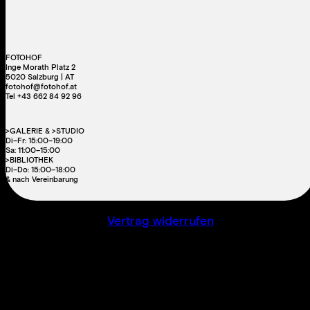
FOTOHOF
Inge Morath Platz 2
5020 Salzburg | AT
fotohof@fotohof.at
Tel +43 662 84 92 96
>GALERIE & >STUDIO
Di–Fr: 15:00–19:00
Sa: 11:00–15:00
>BIBLIOTHEK
Di–Do: 15:00–18:00
& nach Vereinbarung
Vertrag widerrufen