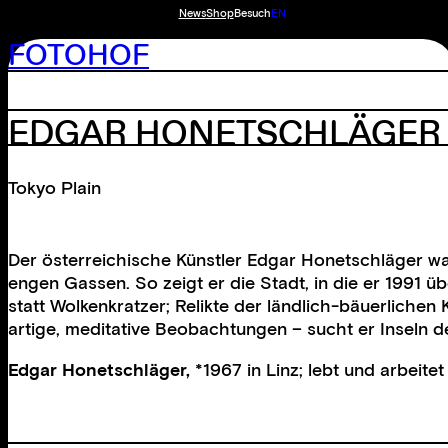
News
Shop
Besuch
EN
FOTOHOF
EDGAR HONETSCHLÄGER
Tokyo Plain
Der österreichische Künstler Edgar Honetschläger wa
engen Gassen. So zeigt er die Stadt, in die er 1991 ü
statt Wolkenkratzer; Relikte der ländlich-bäuerliche
artige, meditative Beobachtungen – sucht er Inseln 
Edgar Honetschläger,
*1967 in Linz; lebt und arbeitet