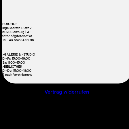
FOTOHOF
Inge Morath Platz 2
5020 Salzburg | AT
fotohof@fotohof.at
Tel +43 662 84 92 96
>GALERIE & >STUDIO
Di–Fr: 15:00–19:00
Sa: 11:00–15:00
>BIBLIOTHEK
Di–Do: 15:00–18:00
& nach Vereinbarung
Vertrag widerrufen