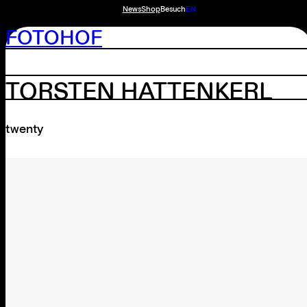
News
Shop
Besuch
EN
FOTOHOF
TORSTEN HATTENKERL
twenty