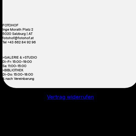
FOTOHOF
Inge Morath Platz 2
5020 Salzburg | AT
fotohof@fotohof.at
Tel +43 662 84 92 96
>GALERIE & >STUDIO
Di–Fr: 15:00–19:00
Sa: 11:00–15:00
>BIBLIOTHEK
Di–Do: 15:00–18:00
& nach Vereinbarung
Vertrag widerrufen