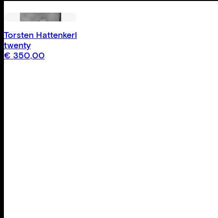
Torsten Hattenkerl
twenty
€
350,00