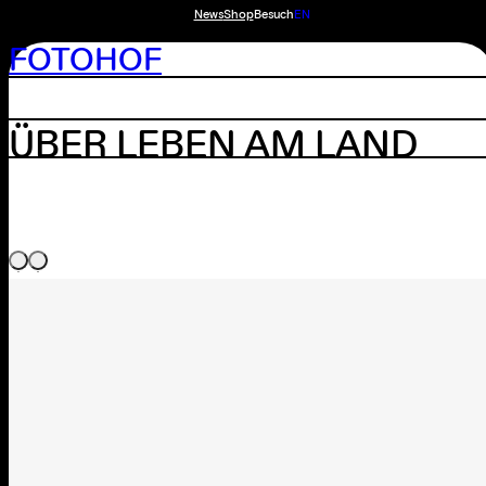
News
Shop
Besuch
EN
FOTOHOF
ÜBER LEBEN AM LAND