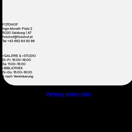
FOTOHOF
Inge Morath Platz 2
5020 Salzburg | AT
fotohof@fotohof.at
Tel +43 662 84 92 96
>GALERIE & >STUDIO
Di–Fr: 15:00–19:00
Sa: 11:00–15:00
>BIBLIOTHEK
Di–Do: 15:00–18:00
& nach Vereinbarung
Vertrag widerrufen