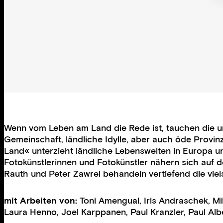
Wenn vom Leben am Land die Rede ist, tauchen die un
Gemeinschaft, ländliche Idylle, aber auch öde Provin
Land« unterzieht ländliche Lebenswelten in Europa un
Fotokünstlerinnen und Fotokünstler nähern sich auf d
Rauth und Peter Zawrel behandeln vertiefend die v
mit Arbeiten von:
Toni Amengual
,
Iris Andraschek
,
Mi
Laura Henno
,
Joel Karppanen
,
Paul Kranzler
,
Paul Alb