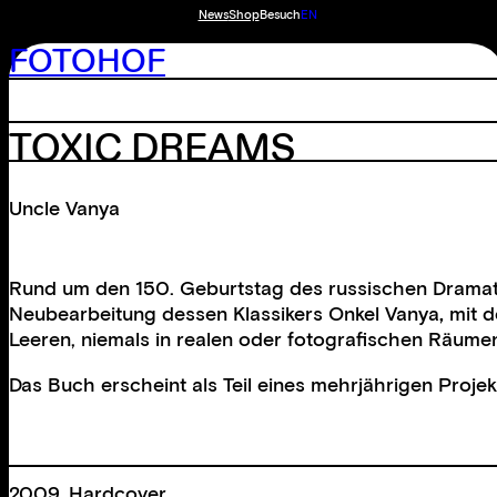
News
Shop
Besuch
EN
FOTOHOF
TOXIC DREAMS
Uncle Vanya
Rund um den 150. Geburtstag des russischen Dramati
Neubearbeitung dessen Klassikers Onkel Vanya
,
mit d
Leeren, niemals in realen oder fotografischen Räumen
Das Buch erscheint als Teil eines mehrjährigen Proje
2009, Hardcover