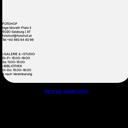
FOTOHOF
Inge Morath Platz 2
5020 Salzburg | AT
fotohof@fotohof.at
Tel +43 662 84 92 96
>GALERIE & >STUDIO
Di–Fr: 15:00–19:00
Sa: 11:00–15:00
>BIBLIOTHEK
Di–Do: 15:00–18:00
& nach Vereinbarung
Vertrag widerrufen