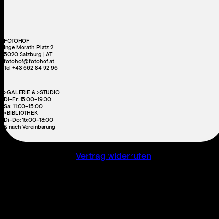
FOTOHOF
Inge Morath Platz 2
5020 Salzburg | AT
fotohof@fotohof.at
Tel +43 662 84 92 96
>GALERIE & >STUDIO
Di–Fr: 15:00–19:00
Sa: 11:00–15:00
>BIBLIOTHEK
Di–Do: 15:00–18:00
& nach Vereinbarung
Vertrag widerrufen