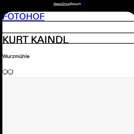
News
Shop
Besuch
EN
FOTOHOF
KURT KAINDL
Wurzmühle