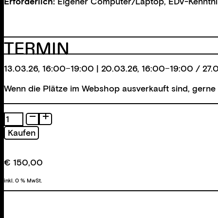
Erforderlich:
Eigener Computer/Laptop, EDV-Kenntni
TERMIN
13.03.26, 16:00−19:00 | 20.03.26, 16:00−19:00 / 27.
Wenn die Plätze im Webshop ausverkauft sind, gerne 
Grundlagen
Digitale
Kaufen
Bildbearbeitung:
Einführung
in
€
150,00
Affinity
Menge
inkl. 0 % MwSt.