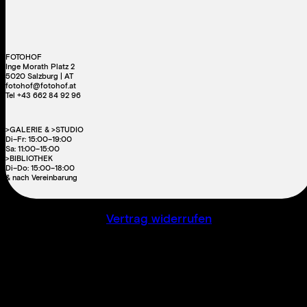
FOTOHOF
Inge Morath Platz 2
5020 Salzburg | AT
fotohof@fotohof.at
Tel +43 662 84 92 96
>GALERIE & >STUDIO
Di–Fr: 15:00–19:00
Sa: 11:00–15:00
>BIBLIOTHEK
Di–Do: 15:00–18:00
& nach Vereinbarung
Vertrag widerrufen