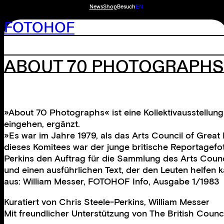
News
Shop
Besuch
EN
FOTOHOF
ABOUT 70 PHOTOGRAPHS
»About 70 Photographs« ist eine Kollektivausstellung 
eingehen, ergänzt.
»Es war im Jahre 1979, als das Arts Council of Great B
dieses Komitees war der junge britische Reportagefot
Perkins den Auftrag für die Sammlung des Arts Counci
und einen ausführlichen Text, der den Leuten helfen 
aus: William Messer, FOTOHOF Info, Ausgabe 1/1983
Kuratiert von
Chris Steele-Perkins
,
William Messer
Mit freundlicher Unterstützung von
The British Counci