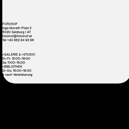
FOTOHOF
Inge Morath Platz 2
5020 Salzburg | AT
fotohof@fotohof.at
Tel +43 662 84 92 96
>GALERIE & >STUDIO
Di–Fr: 15:00–19:00
Sa: 11:00–15:00
>BIBLIOTHEK
Di–Do: 15:00–18:00
& nach Vereinbarung