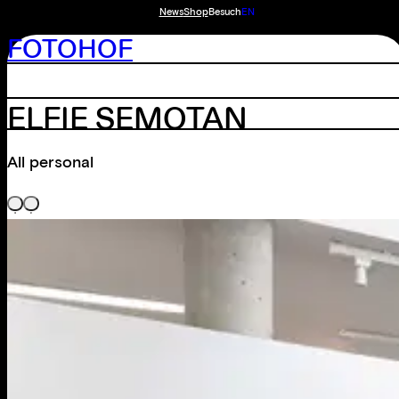
News
Shop
Besuch
EN
FOTOHOF
ELFIE SEMOTAN
All personal