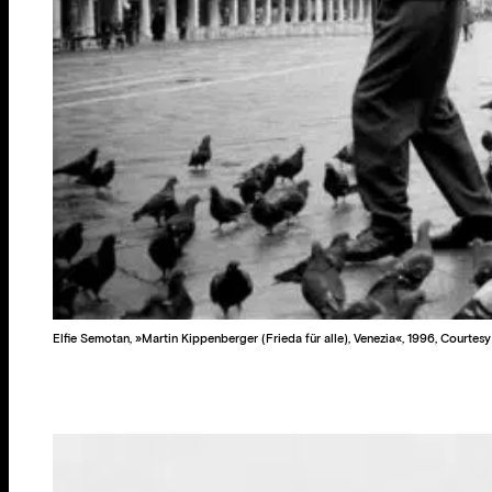
Elfie Semotan, »Martin Kippenberger (Frieda für alle), Venezia«, 1996, Courte