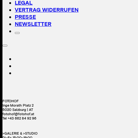
LEGAL
VERTRAG WIDERRUFEN
PRESSE
NEWSLETTER
FOTOHOF
Inge Morath Platz 2
5020 Salzburg | AT
fotohof@fotohof.at
Tel +43 662 84 92 96
>GALERIE & >STUDIO
Di–Fr: 15:00–19:00