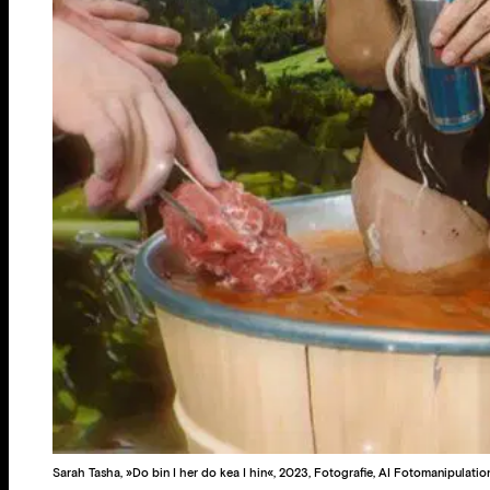
Sarah Tasha, »Do bin I her do kea I hin«, 2023, Fotografie, AI Fotomanipulati