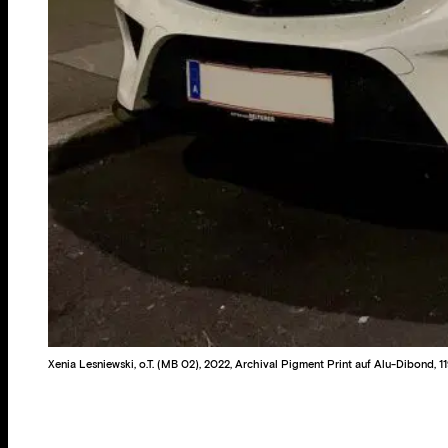
Xenia Lesniewski, o.T. (MB 02), 2022, Archival Pigment Print auf Alu-Dibond, 1