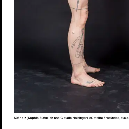
Süßholz (Sophia Süßmilch und Claudia Holzinger), »Geteilte Erbsünde«, aus d