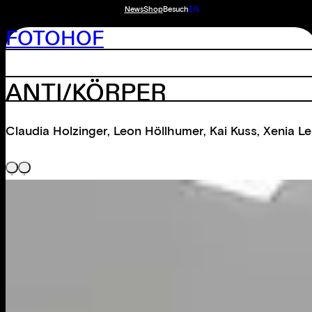
News
Shop
Besuch
EN
FOTOHOF
ANTI/KÖRPER
Claudia Holzinger
,
Leon Höllhumer
,
Kai Kuss
,
Xenia Le