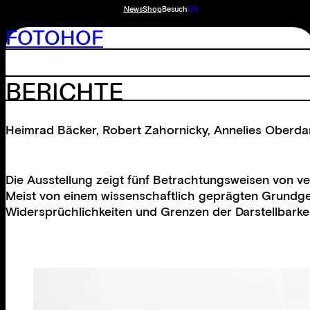
News
Shop
Besuch
EN
FOTOHOF
BERICHTE
Heimrad Bäcker
,
Robert Zahornicky
,
Annelies Oberda
Die Ausstellung zeigt fünf Betrachtungsweisen von ve
Meist von einem wissenschaftlich geprägten Grundged
Widersprüchlichkeiten und Grenzen der Darstellbarkeit