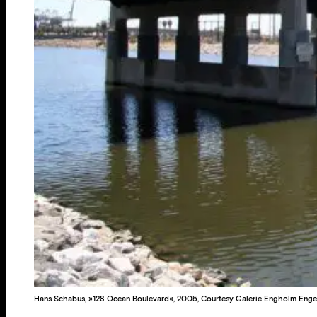
Hans Schabus, »128 Ocean Boulevard«, 2005, Courtesy Galerie Engholm Enge