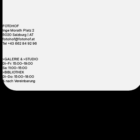
FOTOHOF
Inge Morath Platz 2
5020 Salzburg | AT
fotohof@fotohof.at
Tel +43 662 84 92 96
>GALERIE & >STUDIO
Di–Fr: 15:00–19:00
Sa: 11:00–15:00
>BIBLIOTHEK
Di–Do: 15:00–18:00
& nach Vereinbarung