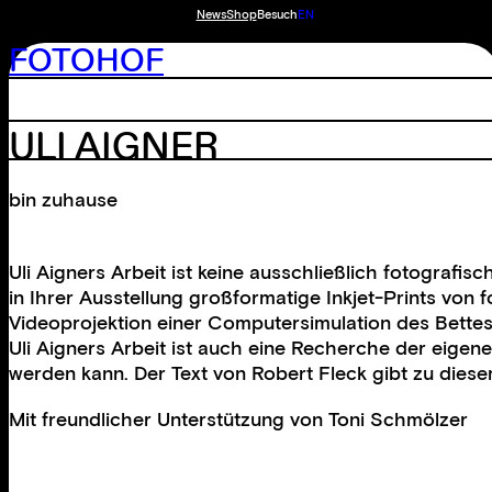
News
Shop
Besuch
EN
FOTOHOF
ULI AIGNER
bin zuhause
Uli Aigners Arbeit ist keine ausschließlich fotograf
in Ihrer Ausstellung großformatige Inkjet-Prints von fo
Videoprojektion einer Computersimulation des Bettes m
Uli Aigners Arbeit ist auch eine Recherche der eigen
werden kann. Der Text von Robert Fleck gibt zu diese
Mit freundlicher Unterstützung von
Toni Schmölzer