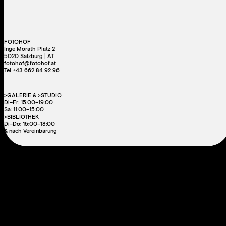
FOTOHOF
Inge Morath Platz 2
5020 Salzburg | AT
fotohof@fotohof.at
Tel +43 662 84 92 96
>GALERIE & >STUDIO
Di–Fr: 15:00–19:00
Sa: 11:00–15:00
>BIBLIOTHEK
Di–Do: 15:00–18:00
& nach Vereinbarung