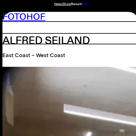
News
Shop
Besuch
EN
FOTOHOF
ALFRED SEILAND
East Coast – West Coast