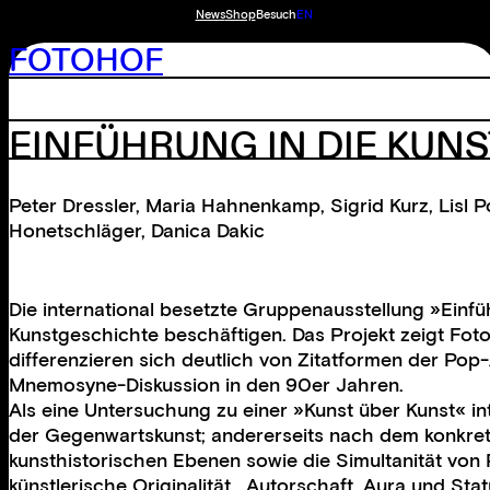
News
Shop
Besuch
EN
FOTOHOF
EINFÜHRUNG IN DIE KUN
Peter Dressler
,
Maria Hahnenkamp
,
Sigrid Kurz
,
Lisl 
Honetschläger
,
Danica Dakic
Die international besetzte Gruppenausstellung »Einfü
Kunstgeschichte beschäftigen. Das Projekt zeigt Fot
differenzieren sich deutlich von Zitatformen der Po
Mnemosyne-Diskussion in den 90er Jahren.
Als eine Untersuchung zu einer »Kunst über Kunst« int
der Gegenwartskunst; andererseits nach dem konkrete
kunsthistorischen Ebenen sowie die Simultanität von P
künstlerische Originalität , Autorschaft, Aura und Stat