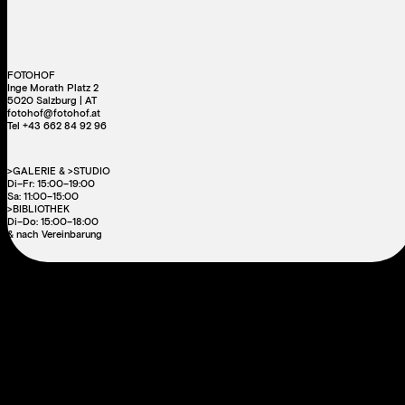
FOTOHOF
Inge Morath Platz 2
5020 Salzburg | AT
fotohof@fotohof.at
Tel +43 662 84 92 96
>GALERIE & >STUDIO
Di–Fr: 15:00–19:00
Sa: 11:00–15:00
>BIBLIOTHEK
Di–Do: 15:00–18:00
& nach Vereinbarung