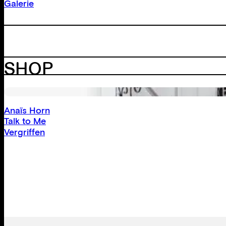
Galerie
SHOP
Anaïs Horn
Talk to Me
Vergriffen