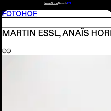
News
Shop
Besuch
EN
FOTOHOF
MARTIN ESSL, ANAÏS HO