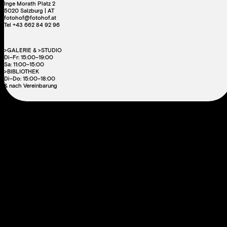
Inge Morath Platz 2
5020 Salzburg | AT
fotohof@fotohof.at
Tel +43 662 84 92 96
>GALERIE & >STUDIO
Di–Fr: 15:00–19:00
Sa: 11:00–15:00
>BIBLIOTHEK
Di–Do: 15:00–18:00
& nach Vereinbarung