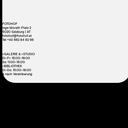
FOTOHOF
Inge Morath Platz 2
5020 Salzburg | AT
fotohof@fotohof.at
Tel +43 662 84 92 96
>GALERIE & >STUDIO
Di–Fr: 15:00–19:00
Sa: 11:00–15:00
>BIBLIOTHEK
Di–Do: 15:00–18:00
& nach Vereinbarung