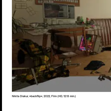
Nikita Diakur, »backflip«, 2022, Film (HD, 12:13 min.)