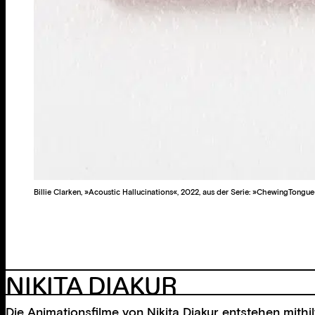
Billie Clarken, »Acoustic Hallucinations«, 2022, aus der Serie: »ChewingTongue
NIKITA DIAKUR
Die Animationsfilme von Nikita Diakur entstehen mith