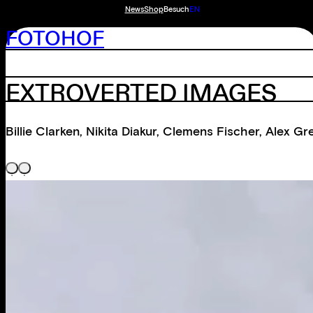
News
Shop
Besuch
EN
FOTOHOF
EXTROVERTED IMAGES
Billie Clarken
,
Nikita Diakur
,
Clemens Fischer
,
Alex Gre