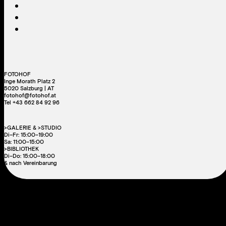
FOTOHOF
Inge Morath Platz 2
5020 Salzburg | AT
fotohof@fotohof.at
Tel +43 662 84 92 96
>GALERIE & >STUDIO
Di–Fr: 15:00–19:00
Sa: 11:00–15:00
>BIBLIOTHEK
Di–Do: 15:00–18:00
& nach Vereinbarung