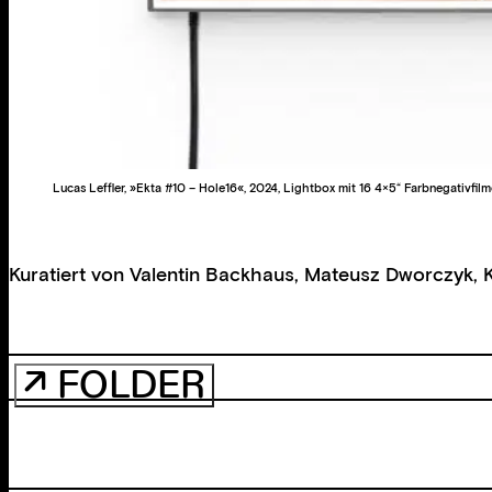
Lucas Leffler, »Ekta #10 – Hole16«, 2024, Lightbox mit 16 4×5“ Farbnegativfi
Kuratiert von
Valentin Backhaus
,
Mateusz Dworczyk
,
↗ FOLDER