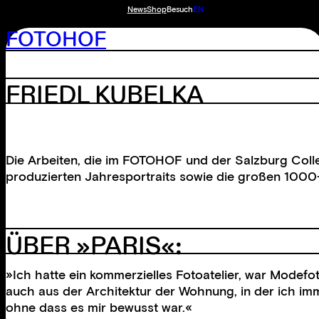
News
Shop
Besuch
EN
FOTOHOF
FRIEDL KUBELKA
Die Arbeiten, die im FOTOHOF und der Salzburg Colle
produzierten Jahresportraits sowie die großen 1000-t
ÜBER »PARIS«:
»Ich hatte ein kommerzielles Fotoatelier, war Modefo
auch aus der Architektur der Wohnung, in der ich imm
ohne dass es mir bewusst war.«