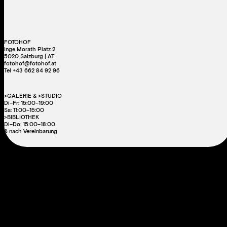
FOTOHOF
Inge Morath Platz 2
5020 Salzburg | AT
fotohof@fotohof.at
Tel +43 662 84 92 96
>GALERIE & >STUDIO
Di–Fr: 15:00–19:00
Sa: 11:00–15:00
>BIBLIOTHEK
Di–Do: 15:00–18:00
& nach Vereinbarung