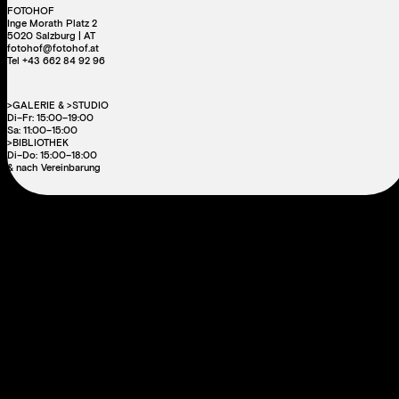
FOTOHOF
Inge Morath Platz 2
5020 Salzburg | AT
fotohof@fotohof.at
Tel +43 662 84 92 96
>GALERIE & >STUDIO
Di–Fr: 15:00–19:00
Sa: 11:00–15:00
>BIBLIOTHEK
Di–Do: 15:00–18:00
& nach Vereinbarung