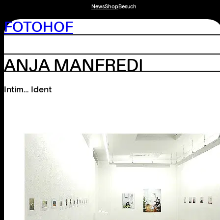
News
Shop
Besuch
FOTOHOF
ANJA MANFREDI
Intim… Ident