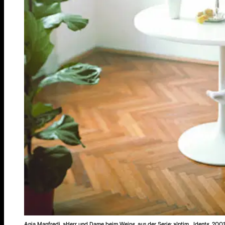
Anja Manfredi, »Herr und Dame beim Wein«, aus der Serie: »Intim... Ident«, 2001