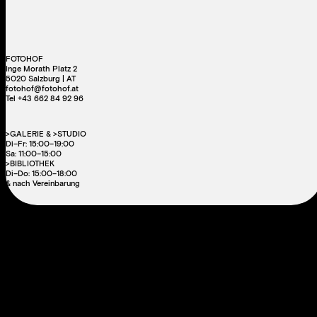
FOTOHOF
Inge Morath Platz 2
5020 Salzburg | AT
fotohof@fotohof.at
Tel +43 662 84 92 96
>GALERIE & >STUDIO
Di–Fr: 15:00–19:00
Sa: 11:00–15:00
>BIBLIOTHEK
Di–Do: 15:00–18:00
& nach Vereinbarung