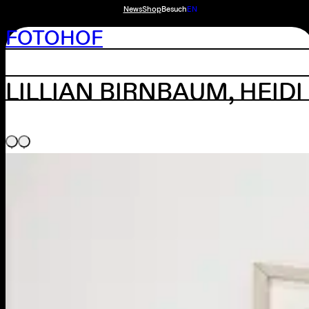
News
Shop
Besuch
EN
FOTOHOF
LILLIAN BIRNBAUM, HEID