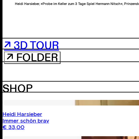
Heidi Harsieber, »Probe im Keller zum 3 Tage Spiel Hermann Nitsch«, Prinzend
↗ 3D TOUR
↗ FOLDER
SHOP
Heidi Harsieber
Immer schön brav
€
33,00