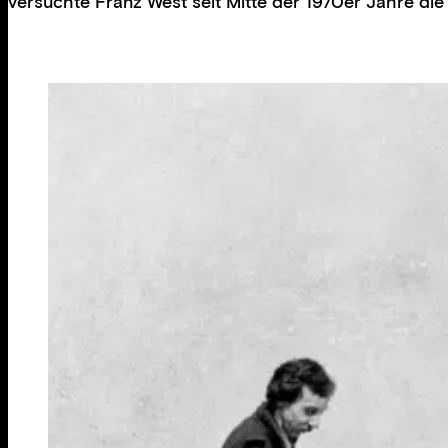
versuchte Franz West seit Mitte der 1970er Jahre die