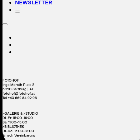
NEWSLETTER
FOTOHOF
Inge Morath Platz 2
5020 Salzburg | AT
fotohof@fotohof.at
Tel +43 662 84 92 96
>GALERIE & >STUDIO
Di–Fr: 15:00–19:00
Sa: 11:00–15:00
>BIBLIOTHEK
Di–Do: 15:00–18:00
& nach Vereinbarung