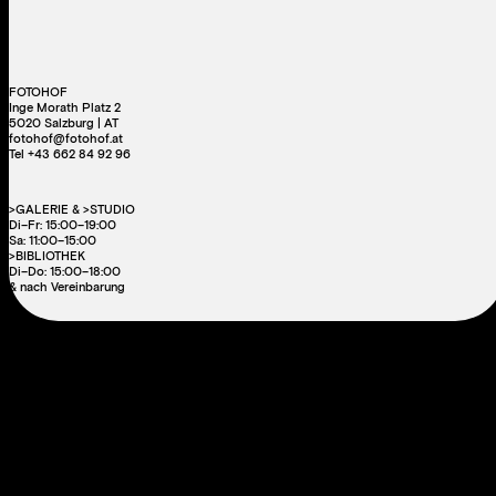
FOTOHOF
Inge Morath Platz 2
5020 Salzburg | AT
fotohof@fotohof.at
Tel +43 662 84 92 96
>GALERIE & >STUDIO
Di–Fr: 15:00–19:00
Sa: 11:00–15:00
>BIBLIOTHEK
Di–Do: 15:00–18:00
& nach Vereinbarung