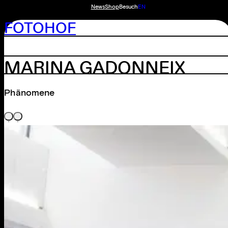
News
Shop
Besuch
EN
FOTOHOF
MARINA GADONNEIX
Phänomene