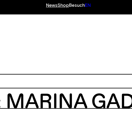
News
Shop
Besuch
EN
 MARINA GA