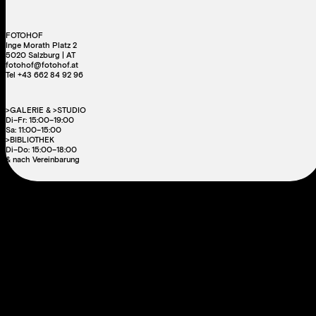
FOTOHOF
Inge Morath Platz 2
5020 Salzburg | AT
fotohof@fotohof.at
Tel +43 662 84 92 96
>GALERIE & >STUDIO
Di–Fr: 15:00–19:00
Sa: 11:00–15:00
>BIBLIOTHEK
Di–Do: 15:00–18:00
& nach Vereinbarung