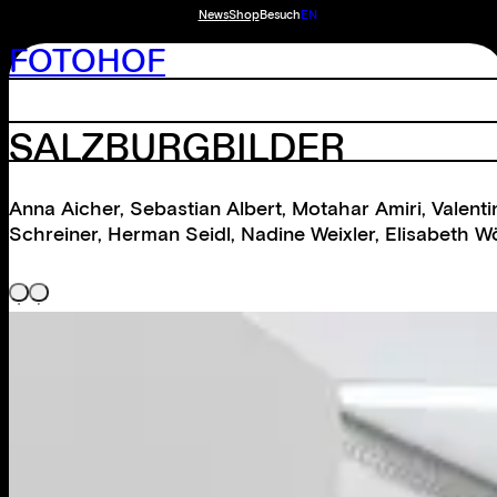
News
Shop
Besuch
EN
FOTOHOF
SALZBURGBILDER
Anna Aicher
,
Sebastian Albert
,
Motahar Amiri
,
Valent
Schreiner
,
Herman Seidl
,
Nadine Weixler
,
Elisabeth W