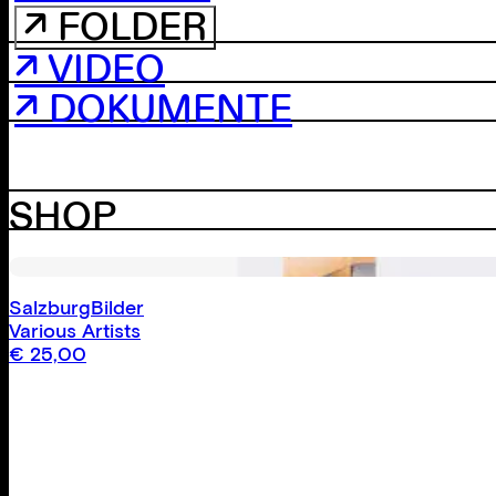
↗ FOLDER
↗ VIDEO
↗ DOKUMENTE
SHOP
SalzburgBilder
Various Artists
€
25,00