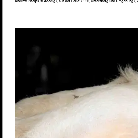
Andrew Phelps, »Groedig«, aus der Serie: »EFH, Untersberg und Umgebung«,