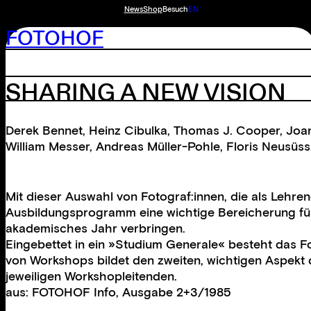
News
Shop
Besuch
EN
FOTOHOF
SHARING A NEW VISION
Derek Bennet
,
Heinz Cibulka
,
Thomas J. Cooper
,
Joa
William Messer
,
Andreas Müller-Pohle
,
Floris Neusüss
Mit dieser Auswahl von Fotograf:innen, die als Lehren
Ausbildungsprogramm eine wichtige Bereicherung für di
akademisches Jahr verbringen.
Eingebettet in ein »Studium Generale« besteht das
von Workshops bildet den zweiten, wichtigen Aspekt d
jeweiligen Workshopleitenden.
aus: FOTOHOF Info, Ausgabe 2+3/1985