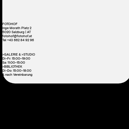
FOTOHOF
Inge Morath Platz 2
5020 Salzburg | AT
fotohof@fotohof.at
Tel +43 662 84 92 96
>GALERIE & >STUDIO
Di–Fr: 15:00–19:00
Sa: 11:00–15:00
>BIBLIOTHEK
Di–Do: 15:00–18:00
& nach Vereinbarung