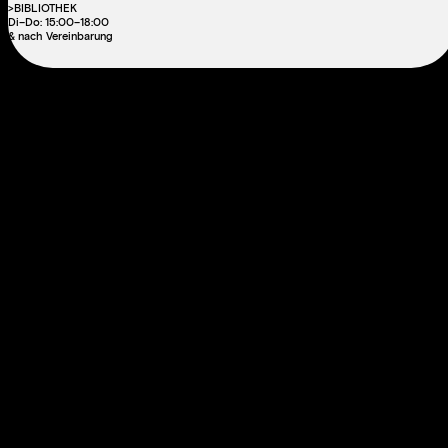
>BIBLIOTHEK
Di–Do: 15:00–18:00
& nach Vereinbarung