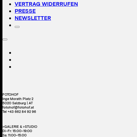
VERTRAG WIDERRUFEN
PRESSE
NEWSLETTER
FOTOHOF
Inge Morath Platz 2
5020 Salzburg | AT
fotohof@fotohof.at
Tel +43 662 84 92 96
>GALERIE & >STUDIO
Di–Fr: 15:00–19:00
Sa: 11:00–15:00