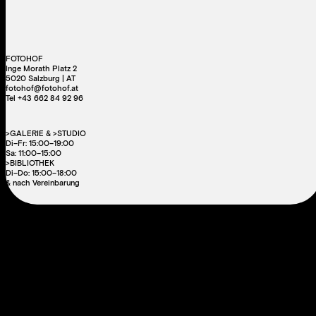
FOTOHOF
Inge Morath Platz 2
5020 Salzburg | AT
fotohof@fotohof.at
Tel +43 662 84 92 96
>GALERIE & >STUDIO
Di–Fr: 15:00–19:00
Sa: 11:00–15:00
>BIBLIOTHEK
Di–Do: 15:00–18:00
& nach Vereinbarung