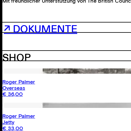
Mit freundlicher Unterstützung von
The British Counci
↗ DOKUMENTE
SHOP
Roger Palmer
Overseas
€
36,00
Roger Palmer
Jetty
€
33,00