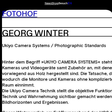
News
Shop
Besuch
EN
FOTOHOF
GEORG WINTER
Ukiyo Camera Systems / Photographic Standards
Hinter dem Begriff »UKIYO CAMERA SYSTEMS« steht G
Kameras und Videogeräte samt Zubehör an, mit denen
vorwiegend aus Holz hergestellt sind. Die Tatsache
wodurch die Monitore und Kameras ohne komplizierte
Raum einnimmt.
Die Ukiyo Camera Technik stellt die objektive Funkt
Technik und Wahrnehmung sichtbar gemacht werden sol
Bildhorizonten und Ergebnissen.