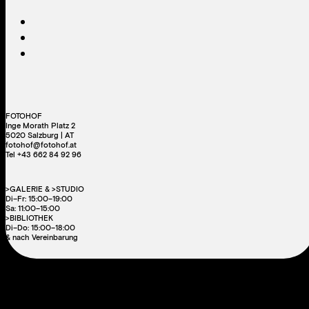
FOTOHOF
Inge Morath Platz 2
5020 Salzburg | AT
fotohof@fotohof.at
Tel +43 662 84 92 96
>GALERIE & >STUDIO
Di–Fr: 15:00–19:00
Sa: 11:00–15:00
>BIBLIOTHEK
Di–Do: 15:00–18:00
& nach Vereinbarung