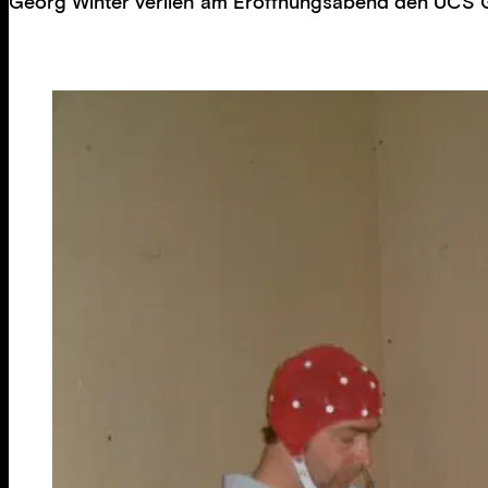
Georg Winter verlieh am Eröffnungsabend den UCS Go