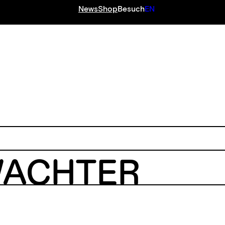
News
Shop
Besuch
EN
WACHTER