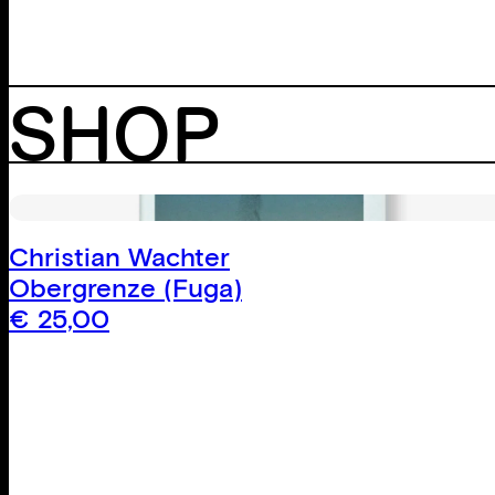
SHOP
Christian Wachter
Obergrenze (Fuga)
€
25,00